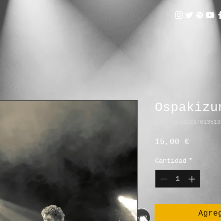
Ospakizu
SKU: 36421537613519
Precio
15,00 €
Cantidad
*
Agre