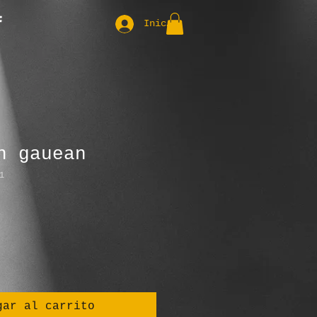
Iniciar sesión
n gauean
1
gar al carrito