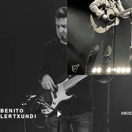
BENITO
INICI
LERTXUNDI