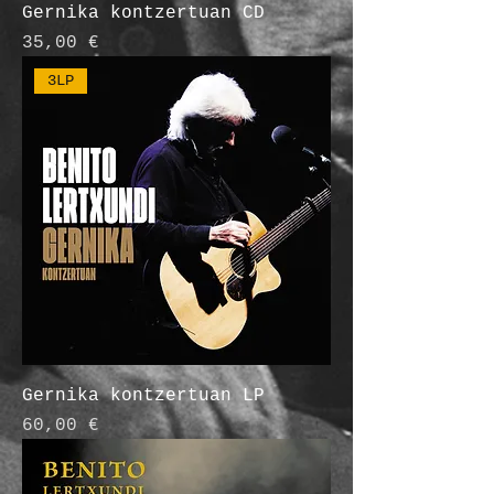
Gernika kontzertuan CD
Prix
35,00 €
3LP
Gernika kontzertuan LP
Prix
60,00 €